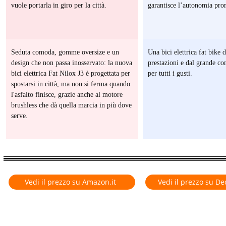
vuole portarla in giro per la città.
garantisce l’autonomia pro
Seduta comoda, gomme oversize e un
Una bici elettrica fat bike 
NE
design che non passa inosservato: la nuova
prestazioni e dal grande co
bici elettrica Fat Nilox J3 è progettata per
per tutti i gusti.
spostarsi in città, ma non si ferma quando
l'asfalto finisce, grazie anche al motore
brushless che dà quella marcia in più dove
serve.
TE
Vedi il prezzo su Amazon.it
Vedi il prezzo su De