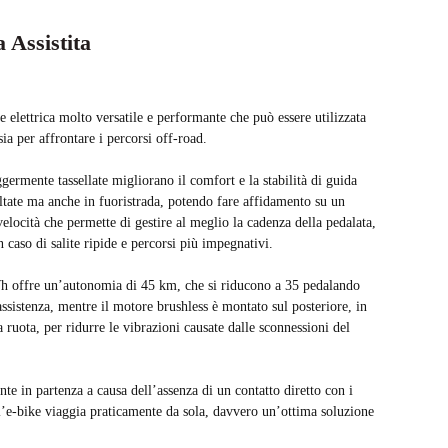
 Assistita
e elettrica molto versatile e performante che può essere utilizzata
sia per affrontare i percorsi off-road.
ggermente tassellate migliorano il comfort e la stabilità di guida
altate ma anche in fuoristrada, potendo fare affidamento su un
locità che permette di gestire al meglio la cadenza della pedalata,
n caso di salite ripide e percorsi più impegnativi.
h offre un’autonomia di 45 km, che si riducono a 35 pedalando
 assistenza, mentre il motore brushless è montato sul posteriore, in
a ruota, per ridurre le vibrazioni causate dalle sconnessioni del
te in partenza a causa dell’assenza di un contatto diretto con i
 l’e-bike viaggia praticamente da sola, davvero un’ottima soluzione