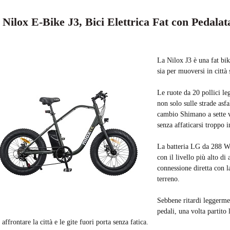
. Nilox E-Bike J3, Bici Elettrica Fat con Pedalata
La Nilox J3 è una fat bik
sia per muoversi in città 
Le ruote da 20 pollici le
non solo sulle strade asf
cambio Shimano a sette ve
senza affaticarsi troppo i
La batteria LG da 288 W
con il livello più alto di
connessione diretta con l
terreno.
Sebbene ritardi leggermen
pedali, una volta partito
 affrontare la città e le gite fuori porta senza fatica.