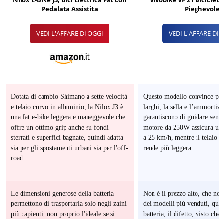
Nilox E-Bike J3, Bici Elettrica Fat con
Vivobike VF 21 Biciclet
Pedalata Assistita
Pieghevol
VEDI L'AFFARE DI OGGI
VEDI L'AFFARE D
Dotata di cambio Shimano a sette velocità
Questo modello convince pe
e telaio curvo in alluminio, la Nilox J3 è
larghi, la sella e l’ammorti
O
una fat e-bike leggera e maneggevole che
garantiscono di guidare senz
offre un ottimo grip anche su fondi
motore da 250W assicura un
sterrati e superfici bagnate, quindi adatta
a 25 km/h, mentre il telaio
sia per gli spostamenti urbani sia per l'off-
rende più leggera.
road.
Le dimensioni generose della batteria
Non è il prezzo alto, che n
TO
permettono di trasportarla solo negli zaini
dei modelli più venduti, qu
più capienti, non proprio l'ideale se si
batteria, il difetto, visto c