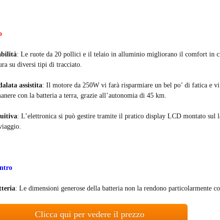
o
bilità
: Le ruote da 20 pollici e il telaio in alluminio migliorano il comfort in c
ura su diversi tipi di tracciato.
alata assistita
: Il motore da 250W vi farà risparmiare un bel po’ di fatica e vi 
anere con la batteria a terra, grazie all’autonomia di 45 km.
uitiva
: L’elettronica si può gestire tramite il pratico display LCD montato sul l
viaggio.
ntro
tteria
: Le dimensioni generose della batteria non la rendono particolarmente c
Clicca qui per vedere il prezzo