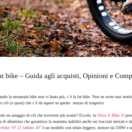
at bike – Guida agli acquisti, Opinioni e Com
ndo la mountain bike non vi basta più, c’è la fat bike. Non ne avete mai sentit
to ciò (o quasi) che c’è da sapere su questo mezzo di trasporto.
ete un assaggio di ciò che troverete più avanti? Eccolo: la
Nilox E-Bike J3
pres
a di alluminio che garantisce la massima stabilità anche sui tracciati sterrati e i
vobike VF 21 fatbike 20
” è un modello con telaio leggero, motore da 250W e s