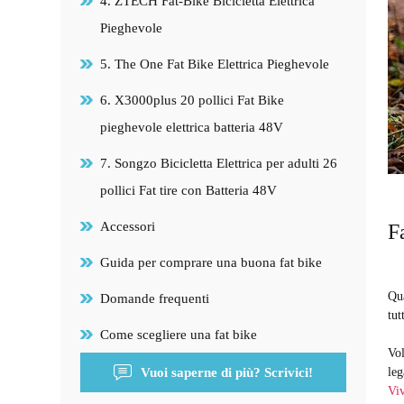
4. ZTECH Fat-Bike Bicicletta Elettrica
Pieghevole
5. The One Fat Bike Elettrica Pieghevole
6. X3000plus 20 pollici Fat Bike
pieghevole elettrica batteria 48V
7. Songzo Bicicletta Elettrica per adulti 26
pollici Fat tire con Batteria 48V
Accessori
F
Guida per comprare una buona fat bike
Qua
Domande frequenti
tut
Come scegliere una fat bike
Vol
Vuoi saperne di più? Scrivici!
leg
Vi