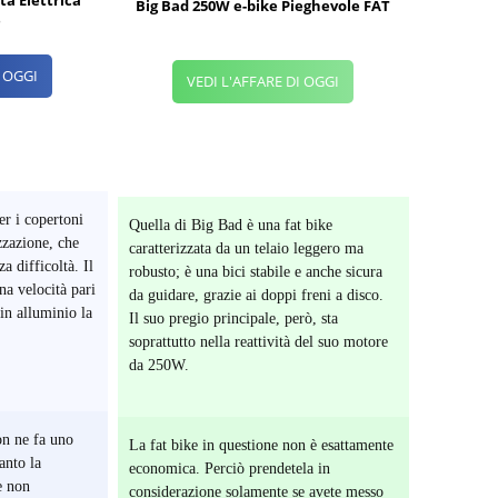
ta Elettrica
Big Bad 250W e-bike Pieghevole FAT
e
I OGGI
VEDI L'AFFARE DI OGGI
r i copertoni
Quella di Big Bad è una fat bike
zzazione, che
caratterizzata da un telaio leggero ma
a difficoltà. Il
robusto; è una bici stabile e anche sicura
a velocità pari
da guidare, grazie ai doppi freni a disco.
 in alluminio la
Il suo pregio principale, però, sta
soprattutto nella reattività del suo motore
da 250W.
on ne fa uno
La fat bike in questione non è esattamente
anto la
economica. Perciò prendetela in
he non
considerazione solamente se avete messo