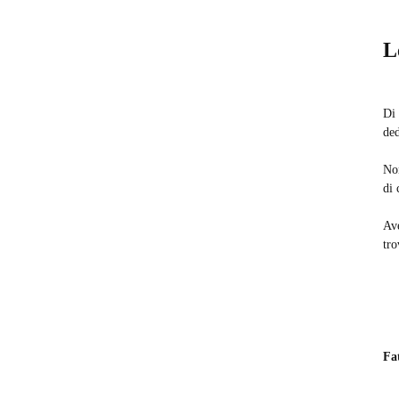
L
Di 
ded
Non
di 
Ave
tro
Fat