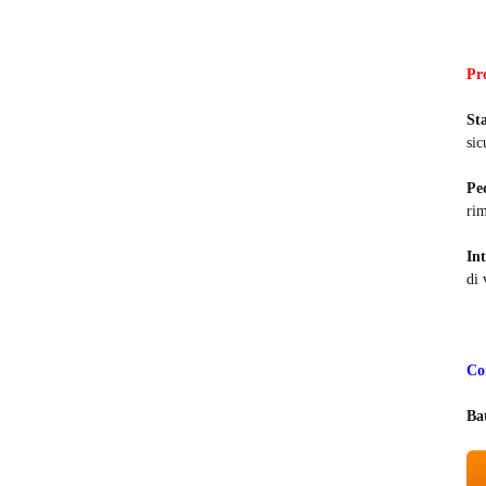
Pr
Sta
sic
Ped
rim
Int
di 
Co
Ba