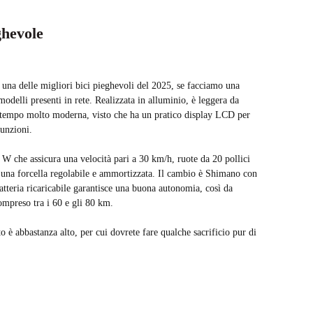
ghevole
 una delle migliori bici pieghevoli del 2025, se facciamo una
odelli presenti in rete. Realizzata in alluminio, è leggera da
so tempo molto moderna, visto che ha un pratico display LCD per
funzioni.
W che assicura una velocità pari a 30 km/h, ruote da 20 pollici
 e una forcella regolabile e ammortizzata. Il cambio è Shimano con
atteria ricaricabile garantisce una buona autonomia, così da
ompreso tra i 60 e gli 80 km.
to è abbastanza alto, per cui dovrete fare qualche sacrificio pur di