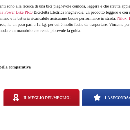
nti sono alla ricerca di una bici pieghevole comoda, leggera e che sfrutta app
alia Power Bike PRO
Bicicletta Elettrica Pieghevole, un prodotto leggero e con
mano e la batteria ricaricabile assicurano buone performance in strada.
Nilox, 
vece,
ha un peso pari a 12 kg, per cui è molto facile da trasportare. Vincente per 
moda e un manubrio che rende piacevole la guida.
bella comparativa
IL MEGLIO DEL MEGLIO!
LA SECONDA