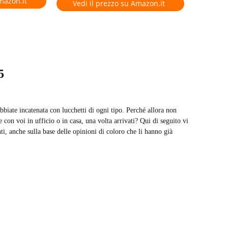
mazon.it
Vedi il prezzo su Amazon.it
5
abbiate incatenata con lucchetti di ogni tipo. Perché allora non
 con voi in ufficio o in casa, una volta arrivati? Qui di seguito vi
ti, anche sulla base delle opinioni di coloro che li hanno già