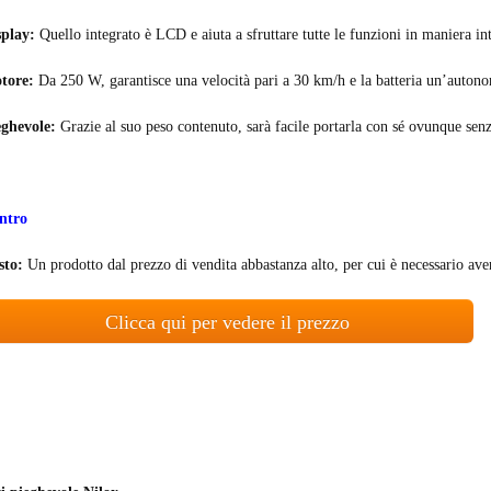
splay:
Quello integrato è LCD e aiuta a sfruttare tutte le funzioni in maniera int
tore:
Da 250 W, garantisce una velocità pari a 30 km/h e la batteria un’autono
eghevole:
Grazie al suo peso contenuto, sarà facile portarla con sé ovunque senza
ntro
sto:
Un prodotto dal prezzo di vendita abbastanza alto, per cui è necessario av
Clicca qui per vedere il prezzo