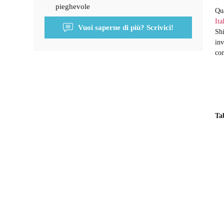
pieghevole
Qua
It
Vuoi saperne di più? Scrivici!
Shi
in
co
Ta