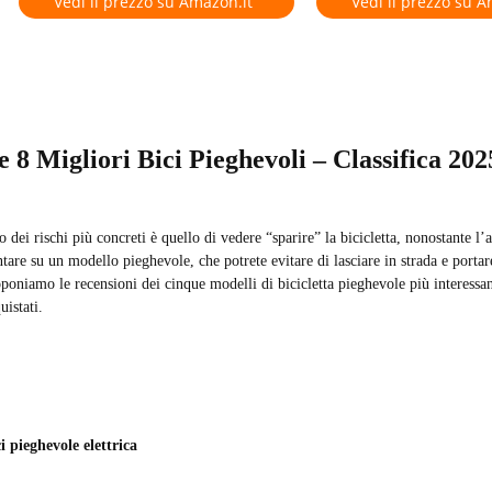
Vedi il prezzo su Amazon.it
Vedi il prezzo su A
e 8 Migliori Bici Pieghevoli – Classifica 202
 dei rischi più concreti è quello di vedere “sparire” la bicicletta, nonostante l’
tare su un modello pieghevole, che potrete evitare di lasciare in strada e portare
poniamo le recensioni dei cinque modelli di bicicletta pieghevole più interessan
uistati.
i pieghevole elettrica