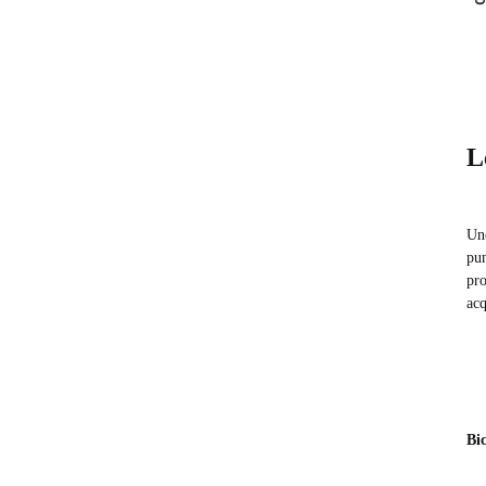
L
Uno
pun
pro
acq
Bic