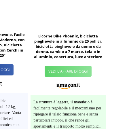
hevole, Facile
Licorne Bike Phoenix, bicicletta
 Moderno, con
pieghevole in alluminio da 20 pollici,
o, Bicicletta
bicicletta pieghevole da uomo e da
 con Cerchi in
donna, cambio a 7 marce, telaio in
20"
alluminio, copertura, luce anteriore
I OGGI
VEDI L'AFFARE DI OGGI
 bici
La struttura è leggera, il manubrio è
soli 12 kg,
facilmente regolabile e il meccanismo per
portare. Vanta
ripiegare il telaio funziona bene e senza
llici ed
particolari intoppi, il che rende gli
onomica e un
spostamenti e il trasporto molto semplici.