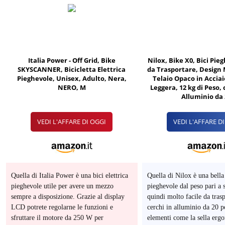
Italia Power - Off Grid, Bike
Nilox, Bike X0, Bici Pieg
SKYSCANNER, Bicicletta Elettrica
da Trasportare, Design
Pieghevole, Unisex, Adulto, Nera,
Telaio Opaco in Acciai
NERO, M
Leggera, 12 kg di Peso,
Alluminio da 
VEDI L'AFFARE DI OGGI
VEDI L'AFFARE D
Quella di Italia Power è una bici elettrica
Quella di Nilox è una bella
pieghevole utile per avere un mezzo
pieghevole dal peso pari a 
O
sempre a disposizione. Grazie al display
quindi molto facile da tras
LCD potrete regolarne le funzioni e
cerchi in alluminio da 20 po
sfruttare il motore da 250 W per
elementi come la sella erg