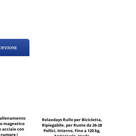
 OPZIONE
 allenamento
Relaxdays Rullo per Bicicletta,
rto magnetico
Ripiegabile, per Ruote da 26-28
n acciaio con
Pollici, Interno, Fino a 120 kg,
l rumore (
Antiscivolo, Verde