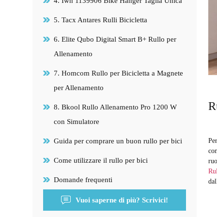
4. Iwh 1139906 Bike Hanger Taglia Unica
5. Tacx Antares Rulli Bicicletta
6. Elite Qubo Digital Smart B+ Rullo per
Allenamento
7. Homcom Rullo per Bicicletta a Magnete
per Allenamento
R
8. Bkool Rullo Allenamento Pro 1200 W
con Simulatore
Per
Guida per comprare un buon rullo per bici
con
Come utilizzare il rullo per bici
ruo
Ru
Domande frequenti
dal
Vuoi saperne di più? Scrivici!