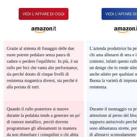
VEDI L'AFFARE DI OGGI
VEDI L'AFFARE D
Grazie al sistema di fissaggio delle due
L'azienda produttrice ha pe
ruote potrete pedalare senza paura di
chi ama allenarsi di sera e i
O
cadere o perdere l'equilibrio. In più, è un
contesto, infatti questo rull
rullo per bici che vanta alte performance,
un design che lo rende sile
sia perché dotato di cinque livelli di
anche adatto per qualsiasi s
resistenza magnetica diversi, sia perché è
Buona la varietà di imposta
alla portata di tutti.
resistenza.
Quando il rullo posteriore si muove
Durante il montaggio va pr
TO
durante la pedalata tende a generare un po'
attenzione al perno del blo
di rumore metallico, perciò dovrete
supporto antiscivolo perché,
programmare gli allenamenti in maniera
sono abbastanza strette, pot
da non disturbare i coinquilini o chi abita
di allenarvi scomodamente 