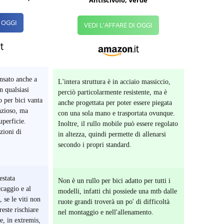
I OGGI
VEDI L'AFFARE DI OGGI
nsato anche a
L'intera struttura è in acciaio massiccio,
n qualsiasi
perciò particolarmente resistente, ma è
o per bici vanta
anche progettata per poter essere piegata
nzioso, ma
con una sola mano e trasportata ovunque.
uperficie.
Inoltre, il rullo mobile può essere regolato
zioni di
in altezza, quindi permette di allenarsi
secondo i propri standard.
estata
Non è un rullo per bici adatto per tutti i
ccaggio e al
modelli, infatti chi possiede una mtb dalle
 se le viti non
ruote grandi troverà un po' di difficoltà
reste rischiare
nel montaggio e nell'allenamento.
e, in extremis,