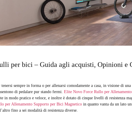
ulli per bici – Guida agli acquisti, Opinioni 
 tenersi sempre in forma o per allenarsi comodamente a casa, in visione di una g
sentono di pedalare pur stando fermi.
Elite Novo Force Rullo per Allenamento
te in modo pratico e veloce, e inoltre è dotato di cinque livelli di resistenza m
llo per Allenamento Supporto per Bici Magnetico
in quanto vanta da un lato un
l’altro fino a sei modalità di resistenza diverse.