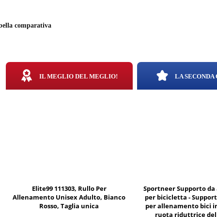
bella comparativa
IL MEGLIO DEL MEGLIO!
LA SECONDA
Elite99 111303, Rullo Per
Sportneer Supporto da
Allenamento Unisex Adulto, Bianco
per bicicletta - Suppo
Rosso, Taglia unica
per allenamento bici i
ruota riduttrice de