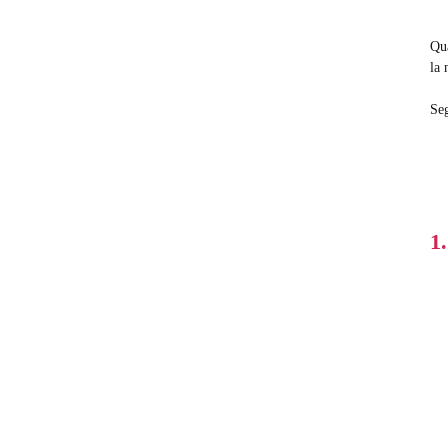
Qua
la 
Seg
1