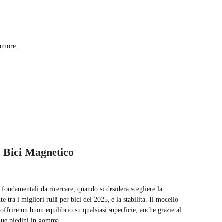
rumore.
r Bici Magnetico
e fondamentali da ricercare, quando si desidera scegliere la
 tra i migliori rulli per bici del 2025, è la stabilità. Il modello
offrire un buon equilibrio su qualsiasi superficie, anche grazie al
nque piedini in gomma.